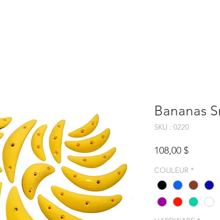
PRISES
CARTE CADEAU
ACCESSOIRES
INSPIRATION
Bananas S
SKU : 0220
Prix
108,00 $
COULEUR
*