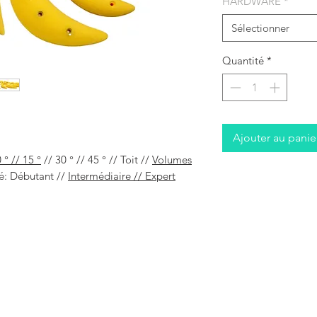
HARDWARE
*
Sélectionner
Quantité
*
Ajouter au panie
 ° // 15 °
// 30 ° // 45 ° // Toit //
Volumes
é:
Débutant //
Intermédiaire // Expert